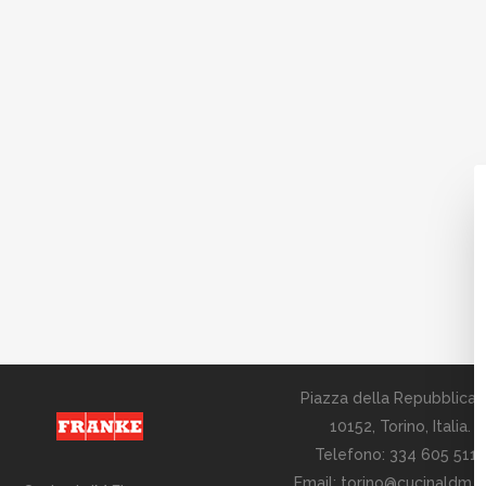
Piazza della Repubblica 2
10152, Torino, Italia.
Telefono: 334 605 5113
Email:
torino@cucinaldm.