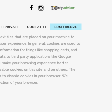
TI PRIVATI
CONTATTI
LDM FIRENZE
text files that are placed on your machine to
user experience. In general, cookies are used to
information for things like shopping carts, and
ta to third party applications like Google
ill make your browsing experience better.
able cookies on this site and on others. The
is to disable cookies in your browser. We
ction of your browser.