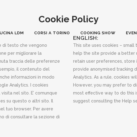
Cookie Policy
UCINA LDM
CORSI A TORINO
COOKING SHOW
EVEN
ENGLISH:
ile di testo che vengono
This site uses cookies – small 
ne per migliorare la
help the site provide a better 
nuta traccia delle preferenze
retain user preferences, store 
esempio, il contenuto del
provide anonymised tracking da
 anche informazioni in modo
Analytics. As a rule, cookies w
gle Analytics. I cookies
However, you may prefer to dis
visita nel sito. E’ comunque
most effective way to do this 
s su questo o altri sito. Il
suggest consulting the Help se
 nel tuo browser. Per avere
mo di consultare la sezione di